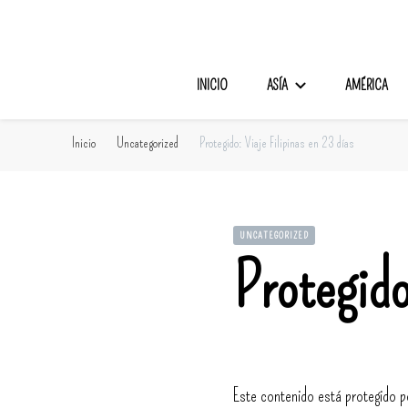
Viajando Sin Retoque
INICIO
ASÍA
AMÉRICA
Inicio
Uncategorized
Protegido: Viaje Filipinas en 23 días
UNCATEGORIZED
Protegido
Este contenido está protegido p